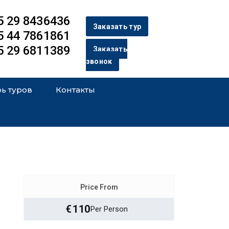
5 29 8436436
Заказать тур
5 44 7861861
5 29 6811389
Заказать
звонок
ь туров
Контакты
Price From
€
110
Per Person