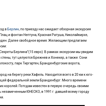
езд в
Берлин
, по приезду нас ожидает обзорная экскурсия
 Плац и фонтан Нептуна, Красная Ратуша, Николайкирхе,
Линден. Далее свободное время. Желающим предлагаем
сии:
“Секреты Берлина”(15 евро). В рамках экскурсии мы увидим
стены, тут целуются Брежнев и Хонекер, а также: Сони
олокосту, парк Тиргартен, Бранденбургские ворота,
ород на берегу реки Хафель. Находится всего в 20 км к юго-
лицей федеральной земли Бранденбург. Много времени
их королей. Потсдам известен в первую очередь своими
сь незамеченным ЮНЕСКО, в 1991 г. давшей всему городу
ия.