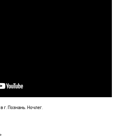
в г. Познань. Ночлег.
ь