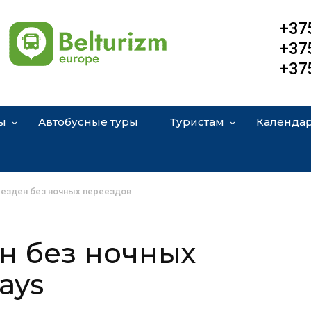
+37
+37
+37
ы
Автобусные туры
Туристам
Календар
езден без ночных переездов
н без ночных
Days