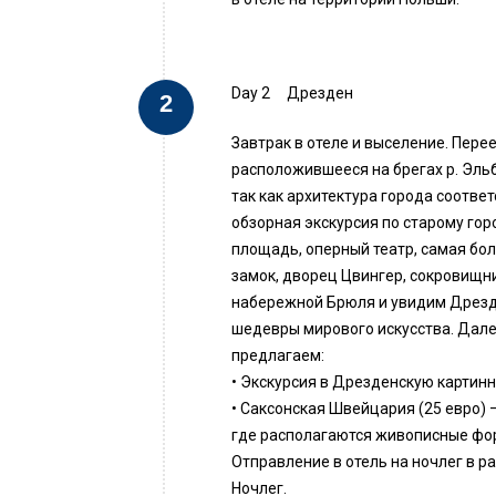
Day 2
Дрезден
Завтрак в отеле и выселение. Пере
расположившееся на брегах р. Эль
так как архитектура города соотве
обзорная экскурсия по старому гор
площадь, оперный театр, самая бо
замок, дворец Цвингер, сокровищн
набережной Брюля и увидим Дрезд
шедевры мирового искусства. Дал
предлагаем:
• Экскурсия в Дрезденскую картинн
• Саксонская Швейцария (25 евро) 
где располагаются живописные фор
Отправление в отель на ночлег в р
Ночлег.