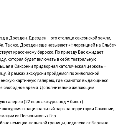
езд в Дрезден. Дрезден – это столица саксонской земли,
ба. Так же, Дрезден еще называют «Флоренцией на Эльбе»
тствует красочному барокко. По приезду Вас ожидает
оду, которая будет включать в себя: театральную
льшая в Саксонии придворная католическая церковь –
ицу. В рамках экскурсии пройдемся по живописной
енскую картинную галерею, где хранятся выдающиеся
ее свободное время. Дополнительно желающим
ую галерею (22 евро экскурсовод + билет).
– экскурсия в национальный парк на территории Саксонии,
мации из Песчаниковых Гор.
айоне немецко-польской границы, недалеко от Берлина.