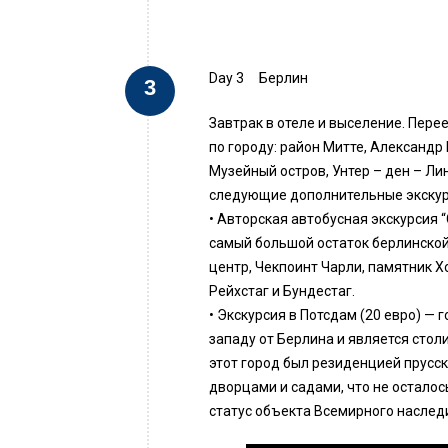
Day 3
Берлин
Завтрак в отеле и выселение. Пере
по городу: район Митте, Александр
Музейный остров, Унтер – ден – 
следующие дополнительные экскур
• Авторская автобусная экскурсия 
самый большой остаток берлинской 
центр, Чекпоинт Чарли, памятник Х
Рейхстаг и Бундестаг.
• Экскурсия в Потсдам (20 евро) — г
западу от Берлина и является сто
этот город был резиденцией прусск
дворцами и садами, что не остало
статус объекта Всемирного наслед