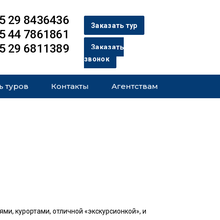
5 29 8436436
Заказать тур
5 44 7861861
5 29 6811389
Заказать
звонок
ь туров
Контакты
Агентствам
ями, курортами, отличной «экскурсионкой», и