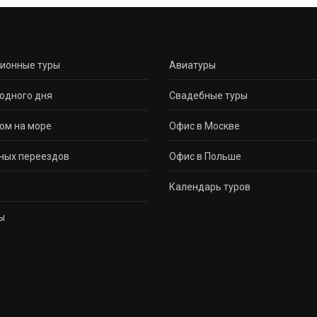
сионные туры
Авиатуры
одного дня
Свадебные туры
ом на море
Офис в Москве
ных переездов
Офис в Польше
Календарь туров
ы