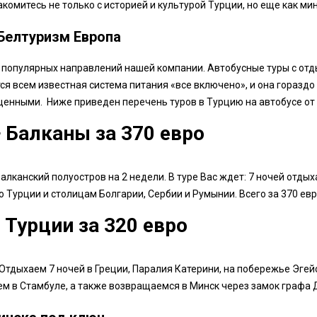
омитесь не только с историей и культурой Турции, но еще как ми
 Белтуризм Европа
 популярных направлений нашей компании. Автобусные туры с отды
ся всем известная система питания «все включено», и она гораздо
щенными. Ниже приведен перечень туров в Турцию на автобусе от
+ Балканы за 370 евро
лканский полуостров на 2 недели. В туре Вас ждет: 7 ночей отдых
о Турции и столицам Болгарии, Сербии и Румынии. Всего за 370 евр
 Турции за 320 евро
 Отдыхаем 7 ночей в Греции, Паралия Катерини, на побережье Эге
ем в Стамбуле, а также возвращаемся в Минск через замок графа 