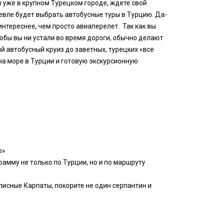
ы уже в крупном Турецком городе, ждете свой
шевле будет выбрать автобусные туры в Турцию. Да-
 интереснее, чем просто авиаперелет. Так как вы
тобы вы ни устали во время дороги, обычно делают
ый автобусный круиз до заветных, турецких «все
на море в Турции и готовую экскурсионную
о»
амму не только по Турции, но и по маршруту
писные Карпаты, покорите не один серпантин и