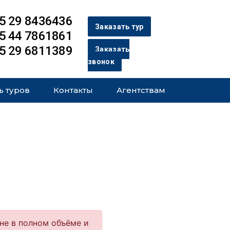
5 29 8436436
Заказать тур
5 44 7861861
5 29 6811389
Заказать
звонок
ь туров
Контакты
Агентствам