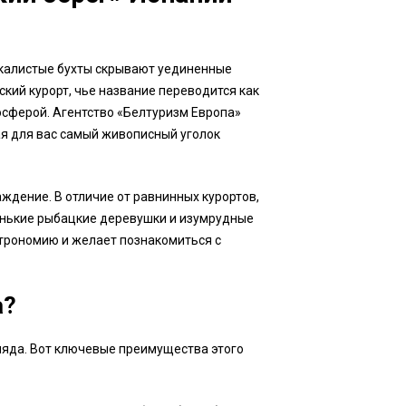
 скалистые бухты скрывают уединенные
ский курорт, чье название переводится как
осферой. Агентство «Белтуризм Европа»
ая для вас самый живописный уголок
аждение. В отличие от равнинных курортов,
енькие рыбацкие деревушки и изумрудные
астрономию и желает познакомиться с
а?
ляда. Вот ключевые преимущества этого