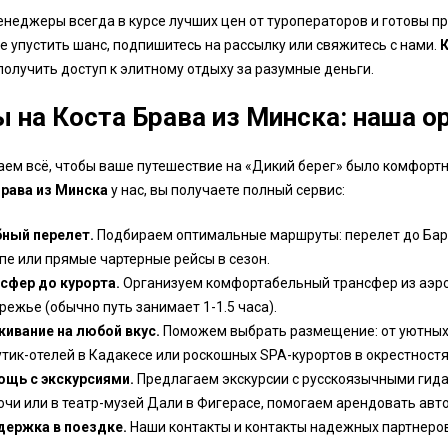
неджеры всегда в курсе лучших цен от туроператоров и готовы п
е упустить шанс, подпишитесь на рассылку или свяжитесь с нами.
К
получить доступ к элитному отдыху за разумные деньги.
ы на Коста Брава из Минска: наша о
ем всё, чтобы ваше путешествие на «Дикий берег» было комфорт
Брава из Минска
у нас, вы получаете полный сервис:
ный перелет.
Подбираем оптимальные маршруты: перелет до Барс
пе или прямые чартерные рейсы в сезон.
сфер до курорта.
Организуем комфортабельный трансфер из аэро
режье (обычно путь занимает 1-1.5 часа).
ивание на любой вкус.
Поможем выбрать размещение: от уютных
утик-отелей в Кадакесе или роскошных SPA-курортов в окрестностя
щь с экскурсиями.
Предлагаем экскурсии с русскоязычными гидам
очи или в театр-музей Дали в Фигерасе, помогаем арендовать авт
ержка в поездке.
Наши контакты и контакты надежных партнеров