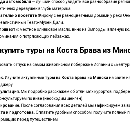
да автомобиля
— лучший способ увидеть всё разнообразие регион
нтичных деревушек вглубь материка.
ательно посетите
Жирону с ее разноцветными домами у реки Онь
еалистичный Театр-Музей Дали.
привезти:
местное оливковое масло, вино из Эмпорды, вяленую кол
оминания о потрясающих пейзажах.
 купить туры на Коста Брава из Мин
овать отпуск на самом живописном побережье Испании с «Белтури
к.
Изучите актуальные
туры на Коста Брава из Минска
на сайте и
джеру.
ультация.
Мы подробно расскажем об отличиях курортов, подбере
онсультируем по визе (необходим шенген).
ирование.
После согласования всех деталей мы зафиксируем за в
та и подготовка.
Оплатите удобным способом, получите полный 
рмацию перед путешествием.