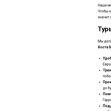
Наши ме
Чтобы н
значит 
Тур
Мы дела
Коста 
Удоб
Евро
Тран
побе
Прож
до б
Помо
Гарр
Подд