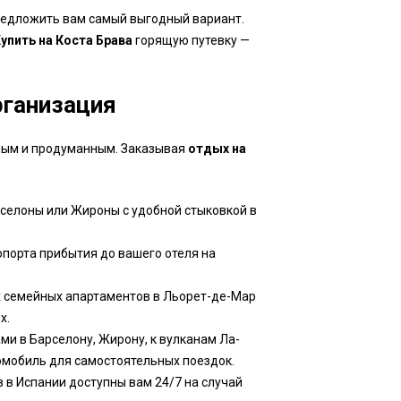
редложить вам самый выгодный вариант.
упить на Коста Брава
горящую путевку —
рганизация
ным и продуманным. Заказывая
отдых на
елоны или Жироны с удобной стыковкой в
порта прибытия до вашего отеля на
 семейных апартаментов в Льорет-де-Мар
х.
и в Барселону, Жирону, к вулканам Ла-
омобиль для самостоятельных поездок.
 в Испании доступны вам 24/7 на случай