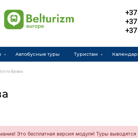
+37
+37
+37
ы
Автобусные туры
Туристам
Календар
Коста Брава
ва