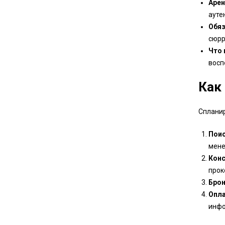
Арен
ауте
Обяз
сюрр
Что 
восп
Как
Спланир
Поис
мене
Конс
прок
Брон
Опла
инфо