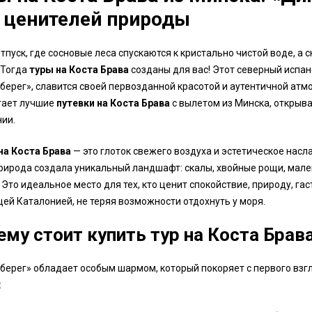
 ценителей природы
тпуск, где сосновые леса спускаются к кристально чистой воде, а
 Тогда
туры на Коста Брава
созданы для вас! Этот северный испан
берег», славится своей первозданной красотой и аутентичной атм
гает лучшие
путевки на Коста Брава
с вылетом из Минска, открыв
ии.
на Коста Брава
— это глоток свежего воздуха и эстетическое насл
рирода создала уникальный ландшафт: скалы, хвойные рощи, мал
 Это идеальное место для тех, кто ценит спокойствие, природу, г
ей Каталонией, не теряя возможности отдохнуть у моря.
му стоит купить тур на Коста Брав
берег» обладает особым шармом, который покоряет с первого взг
: