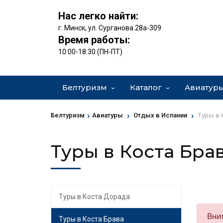
Нас легко найти:
г. Минск, ул. Сурганова 28а-309
Время работы:
10:00-18:30 (ПН-ПТ)
Белтуризм
Каталог
Авиатур
›
›
›
Белтуризм
Авиатуры
Отдых в Испании
Туры в 
Туры в Коста Бра
Туры в Коста Дорада
Туры в Коста Брава