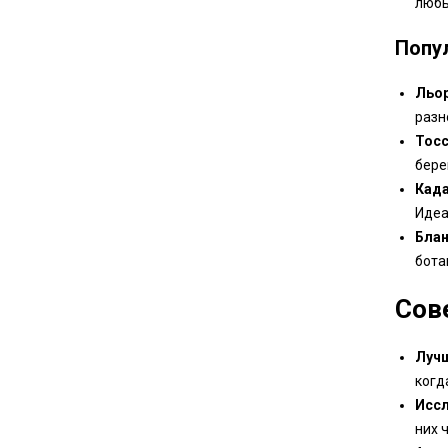
любы
Попу
Льор
разн
Тосс
бере
Када
Идеа
Блан
бота
Сов
Лучш
когд
Иссл
них 