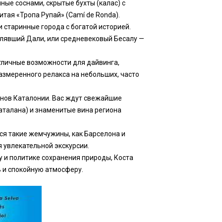
ые соснами, скрытые бухты (калас) с
тая «Тропа Рупай» (Camí de Ronda).
и старинные города с богатой историей.
влявший Дали, или средневековый Бесалу —
тличные возможности для дайвинга,
размеренного релакса на небольших, часто
нов Каталонии. Вас ждут свежайшие
аталана) и знаменитые вина региона
ся такие жемчужины, как Барселона и
 увлекательной экскурсии.
 и политике сохранения природы, Коста
 и спокойную атмосферу.