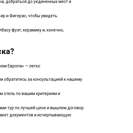
а, добраться до уединенных мест и
яр и Фигерас, чтобы увидеть
басу фуэт, керамику и, конечно,
ска?
зм Европа» — легко:
ли обратитесь за консультацией к нашему
м отель по вашим критериям и
ами тур по лучшей цене и вышлем договор.
пакет документов и исчерпывающую