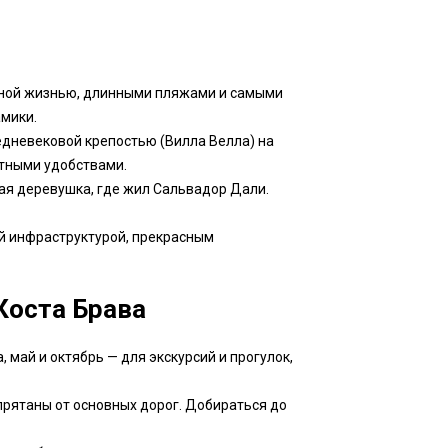
ной жизнью, длинными пляжами и самыми
мики.
дневековой крепостью (Вилла Велла) на
ртными удобствами.
я деревушка, где жил Сальвадор Дали.
й инфраструктурой, прекрасным
Коста Брава
 май и октябрь — для экскурсий и прогулок,
рятаны от основных дорог. Добираться до