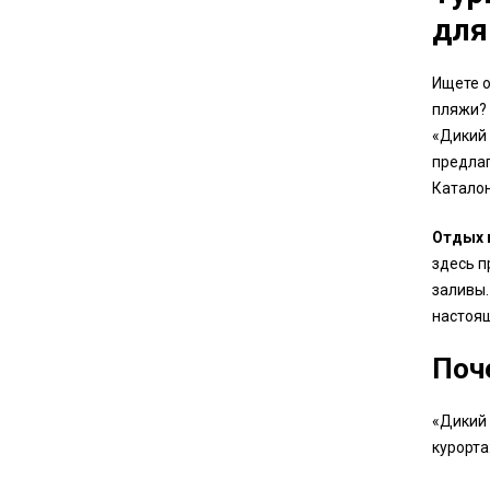
для
Ищете о
пляжи?
«Дикий 
предла
Каталон
Отдых 
здесь п
заливы.
настоящ
Поче
«Дикий 
курорта