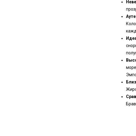
Неве
проз
Ауте
Коло
кажд
Идеа
снор
полу
Высо
море
Эмпо
Близ
Жиро
Срав
Брав