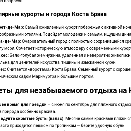
х вопросов.
лярные курорты и города Коста Брава
ет-де-Мар:
Самый оживленный курорт побережья с активной ноч
ообразными отелями. Подойдет молодежи и семьям, ищущим дина
а-де-Мар:
Очаровательный город с полностью сохранившейся сре
гу моря. Сочетает историческую атмосферу с современными куро
кес:
Бело-голубая жемчужина, удаленная и невероятно живописна
льна для ценителей искусства, тишины и изысканной кухни.
ес:
Считается «воротами» Коста Брава. Семейный курорт с хороше
ническим садом Маримуртра и большим портом.
еты для незабываемого отдыха на 
ее время для поездки
— с июня по сентябрь для пляжного отдыха,
а природа особенно красива.
едуйте скрытые бухты (калас).
Многие самые красивые пляжи сп
часто приходится пешком по тропинкам — берите удобную обувь.