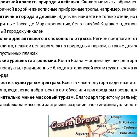
роятной красоты природа и пейзажи.
Скалистые мысы, обрамленн
рачной водой и живописные прибрежные тропы, например, знамени
нтичные города и деревни.
Здесь вы найдете не только отели, но 
ритные Тосса-де-Мар с крепостью, бело-голубой Кадакес, вдохно
ый городок уникален.
льно для активного и спокойного отдыха.
Регион предлагает о
клинга, пеших и велопрогулок по природным паркам, а также для 
пустынных пляжах.
кий уровень гастрономии.
Коста Брава — родина лучших рестора
продукты, традиционные блюда каталонской кухни (сукет, крема к
рда.
ость к культурным центрам.
Всего в часе-полутора езды находят
на, куда легко добраться на автобусе или пригородном поезде для
нительно менее массовый туризм.
Благодаря гористому рельефу
а избежала массовой застройки, сохранив свою индивидуальность