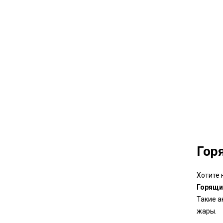
Гор
Хотите 
Горящи
Такие а
жары.