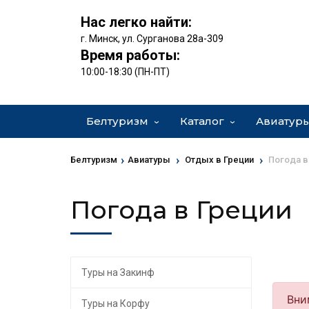
Нас легко найти:
г. Минск, ул. Сурганова 28а-309
Время работы:
10:00-18:30 (ПН-ПТ)
Белтуризм
Каталог
Авиатур
›
›
›
Белтуризм
Авиатуры
Отдых в Греции
Погода в
Погода в Греции
Туры на Закинф
Туры на Корфу