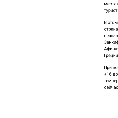
местам
турист
В этом
страна
незнач
Занкиф
Афинах
Греции
При не
+16 до
темпер
сейчас