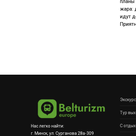
планы 
жара: 
идут д
Приятн
Экскур
Тур вых
С отдых
Нас легко найти:
г. Минск, ул. Сурганова 28а-309