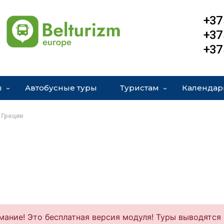
+37
+37
+37
ы
Автобусные туры
Туристам
Календар
 Греции