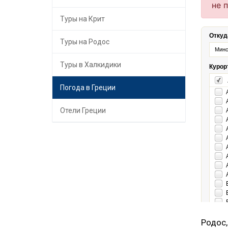
Туры на Крит
Туры на Родос
Туры в Халкидики
Погода в Греции
Отели Греции
Родос,