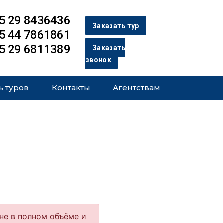
5 29 8436436
Заказать тур
5 44 7861861
5 29 6811389
Заказать
звонок
ь туров
Контакты
Агентствам