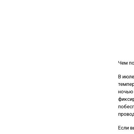
Чем п
В июле
темпер
ночью 
фиксир
побесп
провод
Если в