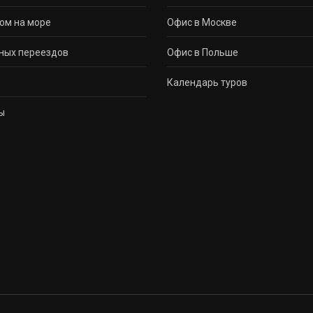
ом на море
Офис в Москве
ных переездов
Офис в Польше
Календарь туров
ы