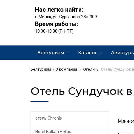
Нас легко найти:
г. Минск, ул. Сурганова 28а-309
Время работы:
10:00-18:30 (ПН-ПТ)
Белтуризм
Каталог
Авиатур
›
›
›
Белтуризм
О компании
Отели
Отель Сундучок в
Отель Сундучок в
отель Chronis
Мини-от
Hotel Balkan Hellas