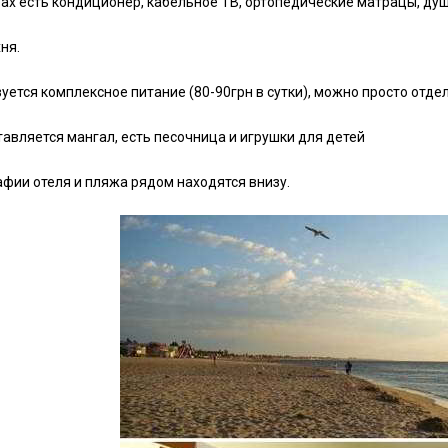
ах есть кондиционер, кабельное ТВ, ортопедические матрацы, ду
ня.
уется комплексное питание (80-90грн в сутки), можно просто отде
авляется мангал, есть песочница и игрушки для детей
фии отеля и пляжа рядом находятся внизу.