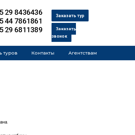
5 29 8436436
Заказать тур
5 44 7861861
5 29 6811389
Заказать
звонок
ь туров
Контакты
Агентствам
мана.